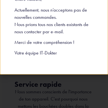
rechange d'origine ou de haute qualité
Actuellement, nous n’acceptons pas de
pour les réparations afin de garantir la
nouvelles commandes.
longévité et les performances de votre
Nous prions tous nos clients existants de
appareil
nous contacter par e-mail.
Merci de votre compréhension !
Votre équipe IT-Dokter
Service rapide
Nous sommes conscients de l'importance
de ton appareil. C'est pourquoi nous
mettons les bouchées doubles dans la