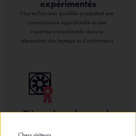
expérimentés
Nos techniciens qualifiés possèdent une
connaissance approfondie et une
expertise considérable dans la
réparation des laptops et d'ordinateurs
Pièces de rechange de
qualité
Nous n'utilisons que des pièces de
Chers visiteurs,